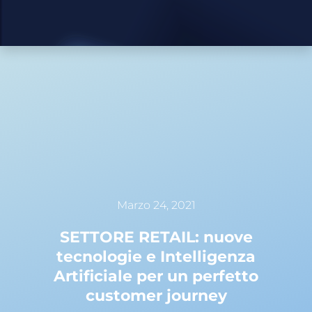
Marzo 24, 2021
SETTORE RETAIL: nuove
tecnologie e Intelligenza
Artificiale per un perfetto
customer journey