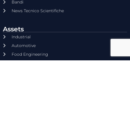
Bandi
News Tecnico Scientifiche
Assets
Industrial
Automotive
Food Engineering
Hydrogen
Circular Economy
Contatti
Via Vescovo Simplicio 45, 70014 - Conversano (BA)