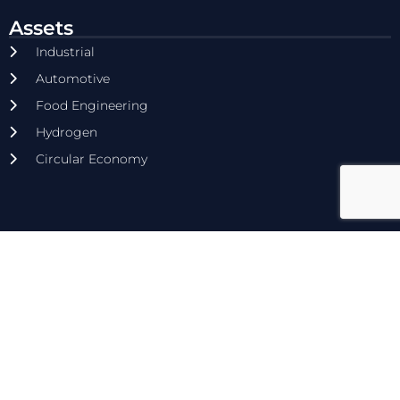
Assets
Industrial
Automotive
Food Engineering
Hydrogen
Circular Economy
Contatti
Via Vescovo Simplicio 45, 70014 - Conversano (BA)
E-mail: commerciale@dyrecta.com
Tel: 080.4958477