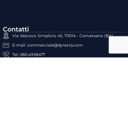
Contatti
Via Vescovo Simplicio 45, 70014 - Conversano (BA)
E-mail: commerciale@dyrecta.com
Tel: 080.4958477
Fax: 080.4099028
P.IVA: 05659960727