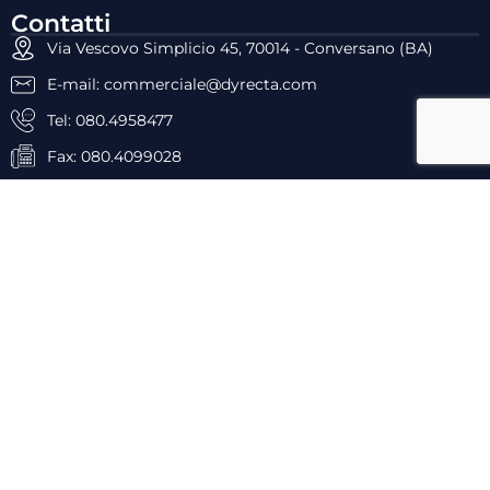
Contatti
Via Vescovo Simplicio 45, 70014 - Conversano (BA)
E-mail: commerciale@dyrecta.com
Tel: 080.4958477
Fax: 080.4099028
P.IVA: 05659960727
Powered by
Dyrecta lab