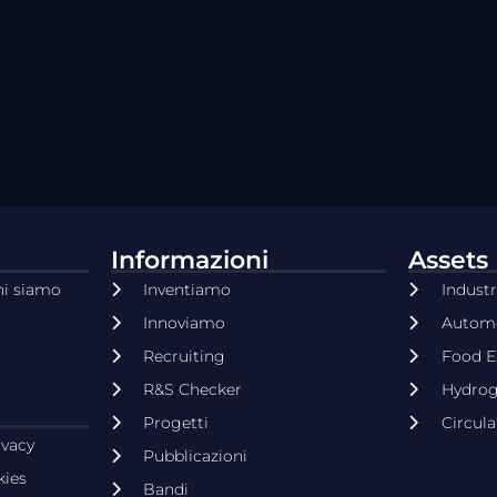
Informazioni
Assets
hi siamo
Inventiamo
Industr
Innoviamo
Automo
Recruiting
Food E
R&S Checker
Hydro
Progetti
Circul
ivacy
Pubblicazioni
kies
Bandi