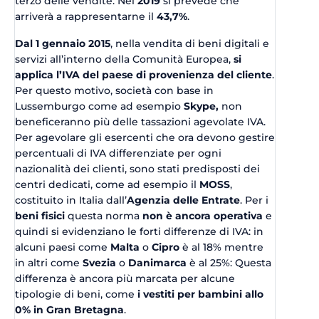
terzo delle vendite. Nel
2019
si prevede che
arriverà a rappresentarne il
43,7%
.
Dal 1 gennaio 2015
, nella vendita di beni digitali e
servizi all’interno della Comunità Europea,
si
applica l’IVA del paese di provenienza del cliente
.
Per questo motivo, società con base in
Lussemburgo come ad esempio
Skype,
non
beneficeranno più delle tassazioni agevolate IVA.
Per agevolare gli esercenti che ora devono gestire
percentuali di IVA differenziate per ogni
nazionalità dei clienti, sono stati predisposti dei
centri dedicati, come ad esempio il
MOSS
,
costituito in Italia dall’
Agenzia delle Entrate
. Per i
beni fisici
questa norma
non è ancora operativa
e
quindi si evidenziano le forti differenze di IVA: in
alcuni paesi come
Malta
o
Cipro
è al 18% mentre
in altri come
Svezia
o
Danimarca
è al 25%: Questa
differenza è ancora più marcata per alcune
tipologie di beni, come
i vestiti per bambini allo
0% in Gran Bretagna
.