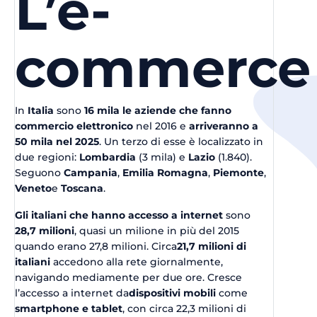
L’e-
commerce i
In
Italia
sono
16 mila le aziende che fanno
commercio elettronico
nel 2016 e
arriveranno a
50 mila nel 2025
. Un terzo di esse è localizzato in
due regioni:
Lombardia
(3 mila) e
Lazio
(1.840).
Seguono
Campania
,
Emilia Romagna
,
Piemonte
,
Veneto
e
Toscana
.
Gli italiani che hanno accesso a internet
sono
28,7 milioni
, quasi un milione in più del 2015
quando erano 27,8 milioni. Circa
21,7 milioni di
italiani
accedono alla rete giornalmente,
navigando mediamente per due ore. Cresce
l’accesso a internet da
dispositivi mobili
come
smartphone e tablet
, con circa 22,3 milioni di