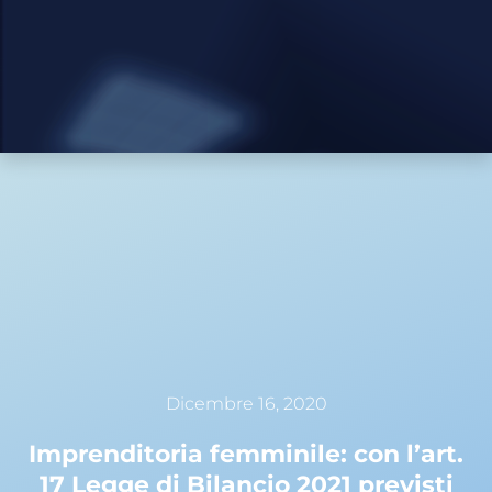
Dicembre 16, 2020
Imprenditoria femminile: con l’art.
17 Legge di Bilancio 2021 previsti