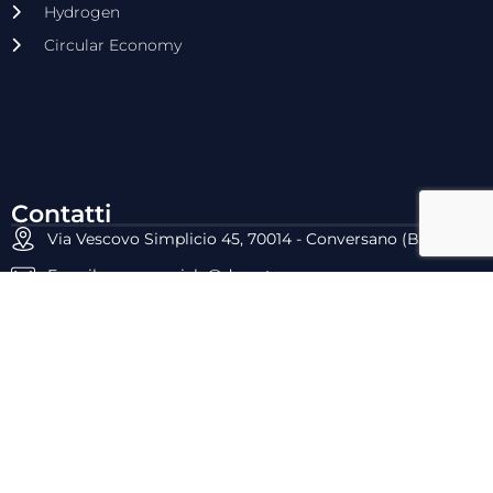
Hydrogen
Circular Economy
Contatti
Via Vescovo Simplicio 45, 70014 - Conversano (BA)
E-mail: commerciale@dyrecta.com
Tel: 080.4958477
Fax: 080.4099028
P.IVA: 05659960727