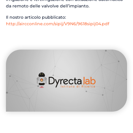
da remoto delle valvolve dell’impianto.
Il nostro articolo pubblicato:
http://aircconline.com/sipij/V9N6/9618sipij04.pdf