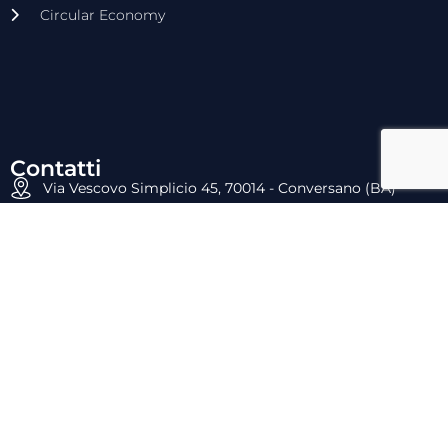
Circular Economy
Contatti
Via Vescovo Simplicio 45, 70014 - Conversano (BA)
E-mail: commerciale@dyrecta.com
Tel: 080.4958477
Fax: 080.4099028
P.IVA: 05659960727