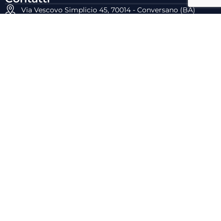
Via Vescovo Simplicio 45, 70014 - Conversano (BA)
E-mail: commerciale@dyrecta.com
Tel: 080.4958477
Fax: 080.4099028
P.IVA: 05659960727
Powered by
Dyrecta lab
Copyright 2026
– Tutti i diritti riservati
©