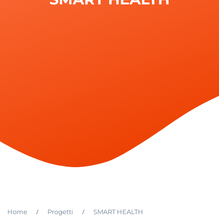
/
/
Home
Progetti
SMART HEALTH